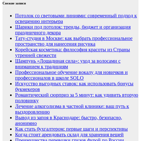
Свежие записи
Потолок со световыми линиями: современный подход к
освещению интерьера
Шарики под потолок: тренды, бюджет и организация
праздничного декора
Тату-студия в Москве: как выбрать профессиональное
пространство для нанесения рисунка
Корейская косметика: философия красоты из Страны
утренней свежести
Шампунь «Лошадиная сила»: уход за волосами с
вниманием к традициям
Профессиональное обучение вокалу для новичков и
профессионалов в школе SOLO
Искусство выгодных ставок: как использовать бонусы
букмекеров
Романтический сюрприз за 5 минут: как удивить вторую
половинку
Лечение алкоголизма в частной клинике: ваш путь к
выздоровлению
Вывод из запоя в Краснодаре: быстро, безопасно,
анонимно
Как стать бухгалтером: первые шаги и перспективы
Когда стоит арендовать склад для хранения вещей
Преимущества перевозки грузов фурой по России