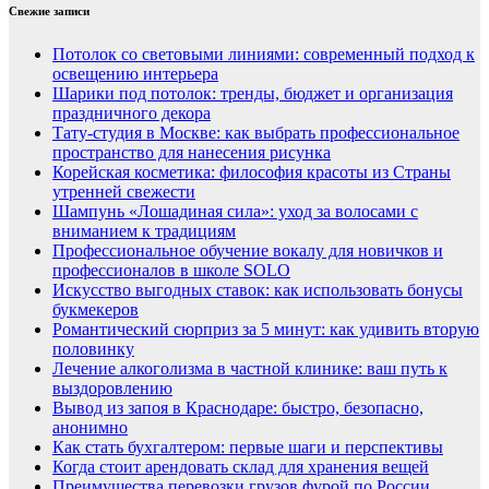
Свежие записи
Потолок со световыми линиями: современный подход к
освещению интерьера
Шарики под потолок: тренды, бюджет и организация
праздничного декора
Тату-студия в Москве: как выбрать профессиональное
пространство для нанесения рисунка
Корейская косметика: философия красоты из Страны
утренней свежести
Шампунь «Лошадиная сила»: уход за волосами с
вниманием к традициям
Профессиональное обучение вокалу для новичков и
профессионалов в школе SOLO
Искусство выгодных ставок: как использовать бонусы
букмекеров
Романтический сюрприз за 5 минут: как удивить вторую
половинку
Лечение алкоголизма в частной клинике: ваш путь к
выздоровлению
Вывод из запоя в Краснодаре: быстро, безопасно,
анонимно
Как стать бухгалтером: первые шаги и перспективы
Когда стоит арендовать склад для хранения вещей
Преимущества перевозки грузов фурой по России