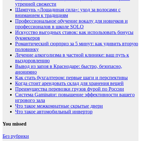
утренней свежести
Шампунь «Лошадиная сила»: уход за волосами с
вниманием к традициям
Профессиональное обучение вокалу для новичков и
профессионалов в школе SOLO
Искусство выгодных ставок: как использовать бонусы
букмекеров
Романтический сюрприз за 5 минут: как удивить вторую
половинку
Лечение алкоголизма в частной клинике: ваш путь к
выздоровлению
Вывод из запоя в Краснодаре: быстро, безопасно,
анонимно
Как стать бухгалтером: первые шаги и перспективы
Когда стоит арендовать склад для хранения вещей
Преимущества перевозки грузов фурой по России
Система Gaminator: повышение эффективности вашего
игрового зала
Что такое межкомнатные скрытые двери
Что такое автомобильный инвертор
You missed
Без рубрики