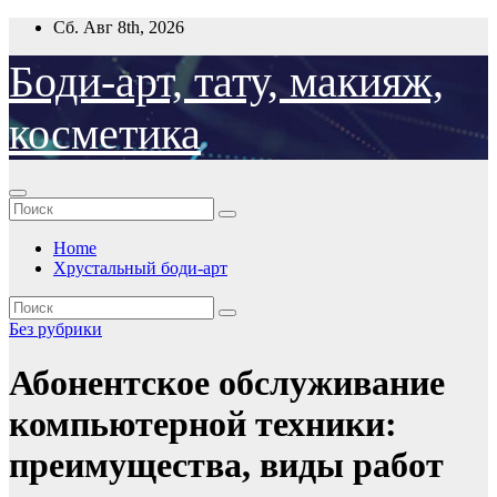
Перейти
Сб. Авг 8th, 2026
к
содержимому
Боди-арт, тату, макияж,
косметика
Home
Хрустальный боди-арт
Без рубрики
Абонентское обслуживание
компьютерной техники:
преимущества, виды работ