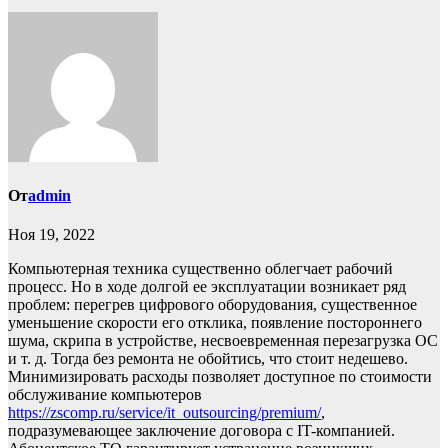
От
admin
Ноя 19, 2022
Компьютерная техника существенно облегчает рабочий
процесс. Но в ходе долгой ее эксплуатации возникает ряд
проблем: перегрев цифрового оборудования, существенное
уменьшение скорости его отклика, появление постороннего
шума, скрипа в устройстве, несвоевременная перезагрузка ОС
и т. д. Тогда без ремонта не обойтись, что стоит недешево.
Минимизировать расходы позволяет доступное по стоимости
обслуживание компьютеров
https://zscomp.ru/service/it_outsourcing/premium/
,
подразумевающее заключение договора с IT-компанией.