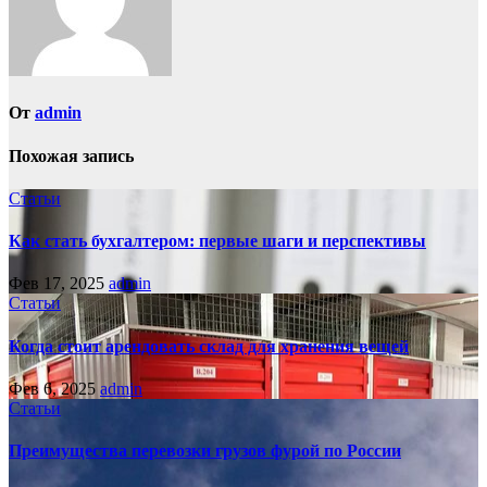
От
admin
Похожая запись
Статьи
Как стать бухгалтером: первые шаги и перспективы
Фев 17, 2025
admin
Статьи
Когда стоит арендовать склад для хранения вещей
Фев 6, 2025
admin
Статьи
Преимущества перевозки грузов фурой по России