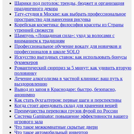
Шарики под потолок: тренды, бюджет и организация
праздничного декора
Тату-студия в Москве: как выбрать профессиональное
пространство для нанесения рисунка
Корейская косметика: философия красоты из Страны
утренней свежести
Шампунь «Лошадиная сила»: уход за волосами с
вниманием к традициям
Профессиональное обучение вокалу для новичков и
профессионалов в школе SOLO
Искусство выгодных ставок: как использовать бонусы
букмекеров
Романтический сюрприз за 5 минут: как удивить вторую
половинку
Лечение алкоголизма в частной клинике: ваш путь к
выздоровлению
Вывод из запоя в Краснодаре: быстро, безопасно,
анонимно
Как стать бухгалтером: первые шаги и перспективы
Когда стоит арендовать склад для хранения вещей
Преимущества перевозки грузов фурой по России
Система Gaminator: повышение эффективности вашего
игрового зала
Что такое межкомнатные скрытые двери
Что такое автомобильный инвертор