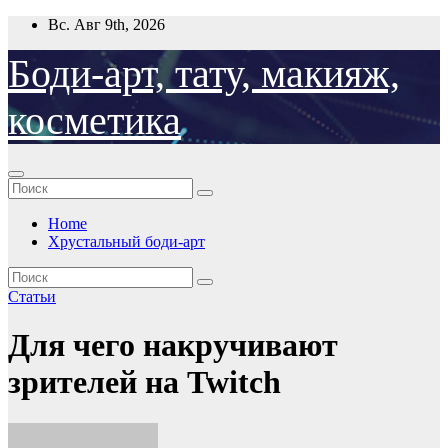
Перейти
Вс. Авг 9th, 2026
к
содержимому
Боди-арт, тату, макияж,
косметика
Home
Хрустальный боди-арт
Статьи
Для чего накручивают
зрителей на Twitch