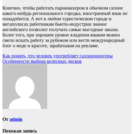
Конечно, чтобы работать парикмахером в обычном салоне
какого-нибудь регионального городка, иностранный язык не
понадобится. А вот в любом туристическом городе и
мегаполисах работникам бьюти-индустрии знание
английского позволит получать самые выгодные заказы.
Более того, при хорошем уровне владения языком можно
смело искать работу за рубежом или вести международный
блог о моде и красоте, зарабатывая на рекламе.
Навигация
Как понять, что человек употребляет галлюциногены
Особенности выбора колесных дисков
по
записям
От
admin
Похожая запись