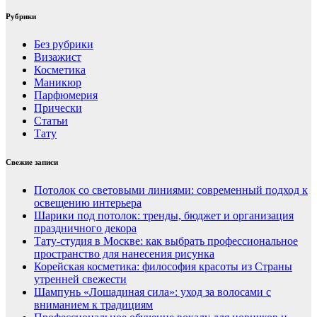
Рубрики
Без рубрики
Визажист
Косметика
Маникюр
Парфюмерия
Прически
Статьи
Тату
Свежие записи
Потолок со световыми линиями: современный подход к
освещению интерьера
Шарики под потолок: тренды, бюджет и организация
праздничного декора
Тату-студия в Москве: как выбрать профессиональное
пространство для нанесения рисунка
Корейская косметика: философия красоты из Страны
утренней свежести
Шампунь «Лошадиная сила»: уход за волосами с
вниманием к традициям