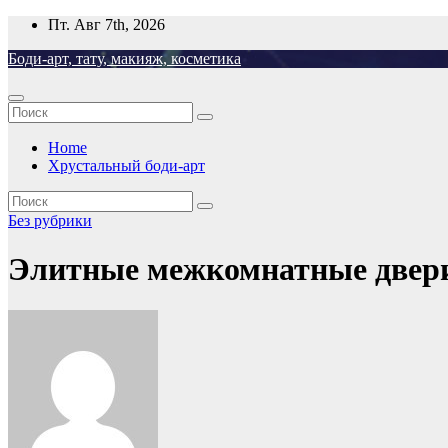
Перейти
Пт. Авг 7th, 2026
к
Боди-арт, тату, макияж, косметика
содержимому
Home
Хрустальный боди-арт
Без рубрики
Элитные межкомнатные двери