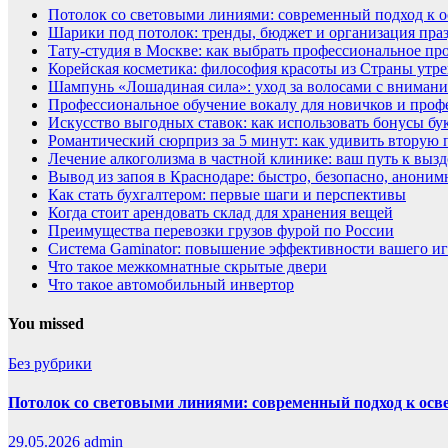
Потолок со световыми линиями: современный подход к 
Шарики под потолок: тренды, бюджет и организация пра
Тату-студия в Москве: как выбрать профессиональное пр
Корейская косметика: философия красоты из Страны утр
Шампунь «Лошадиная сила»: уход за волосами с внимани
Профессиональное обучение вокалу для новичков и про
Искусство выгодных ставок: как использовать бонусы бу
Романтический сюрприз за 5 минут: как удивить вторую
Лечение алкоголизма в частной клинике: ваш путь к вы
Вывод из запоя в Краснодаре: быстро, безопасно, аноним
Как стать бухгалтером: первые шаги и перспективы
Когда стоит арендовать склад для хранения вещей
Преимущества перевозки грузов фурой по России
Система Gaminator: повышение эффективности вашего иг
Что такое межкомнатные скрытые двери
Что такое автомобильный инвертор
You missed
Без рубрики
Потолок со световыми линиями: современный подход к ос
29.05.2026
admin