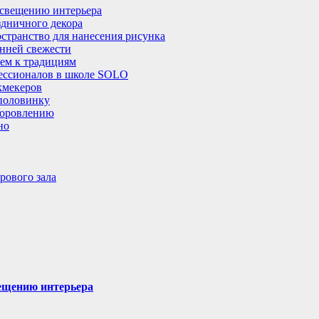
освещению интерьера
здничного декора
остранство для нанесения рисунка
енней свежести
ем к традициям
фессионалов в школе SOLO
кмекеров
 половинку
здоровлению
но
рового зала
вещению интерьера