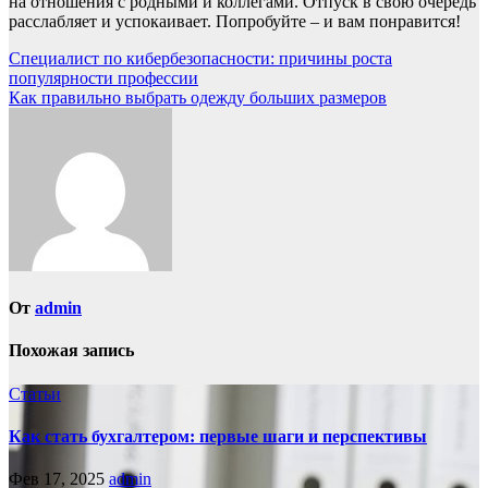
на отношения с родными и коллегами. Отпуск в свою очередь
расслабляет и успокаивает. Попробуйте – и вам понравится!
Навигация
Специалист по кибербезопасности: причины роста
популярности профессии
по
Как правильно выбрать одежду больших размеров
записям
От
admin
Похожая запись
Статьи
Как стать бухгалтером: первые шаги и перспективы
Фев 17, 2025
admin