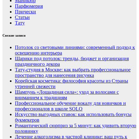
Маникюр
Парфюмерия
Прически
Статьи
Тату
Свежие записи
Потолок со световыми линиями: современный подход к
освещению интерьера
Шарики под потолок: тренды, бюджет и организация
праздничного декора
Тату-студия в Москве: как выбрать профессиональное
пространство для нанесения рисунка
Корейская косметика: философия красоты из Страны
утренней свежести
Шампунь «Лошадиная сила»: уход за волосами с
вниманием к традициям
Профессиональное обучение вокалу для новичков и
профессионалов в школе SOLO
Искусство выгодных ставок: как использовать бонусы
букмекеров
Романтический сюрприз за 5 минут: как удивить вторую
половинку
Лечение алкоголизма в частной клинике: ваш путь к