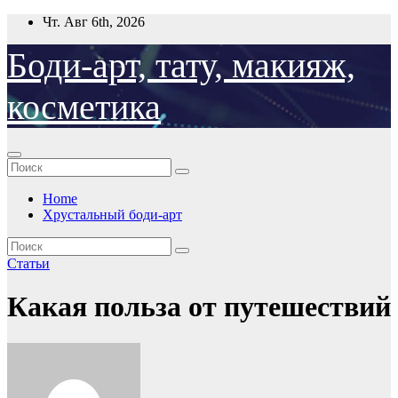
Перейти
Чт. Авг 6th, 2026
к
содержимому
Боди-арт, тату, макияж,
косметика
Home
Хрустальный боди-арт
Статьи
Какая польза от путешествий