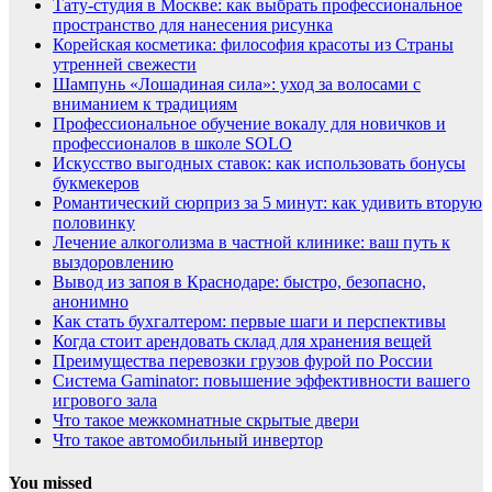
Тату-студия в Москве: как выбрать профессиональное
пространство для нанесения рисунка
Корейская косметика: философия красоты из Страны
утренней свежести
Шампунь «Лошадиная сила»: уход за волосами с
вниманием к традициям
Профессиональное обучение вокалу для новичков и
профессионалов в школе SOLO
Искусство выгодных ставок: как использовать бонусы
букмекеров
Романтический сюрприз за 5 минут: как удивить вторую
половинку
Лечение алкоголизма в частной клинике: ваш путь к
выздоровлению
Вывод из запоя в Краснодаре: быстро, безопасно,
анонимно
Как стать бухгалтером: первые шаги и перспективы
Когда стоит арендовать склад для хранения вещей
Преимущества перевозки грузов фурой по России
Система Gaminator: повышение эффективности вашего
игрового зала
Что такое межкомнатные скрытые двери
Что такое автомобильный инвертор
You missed