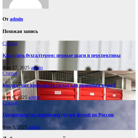
От
admin
Похожая запись
Статьи
Как стать бухгалтером: первые шаги и перспективы
Фев 17, 2025
admin
Статьи
Когда стоит арендовать склад для хранения вещей
Фев 6, 2025
admin
Статьи
Преимущества перевозки грузов фурой по России
Фев 5, 2025
admin