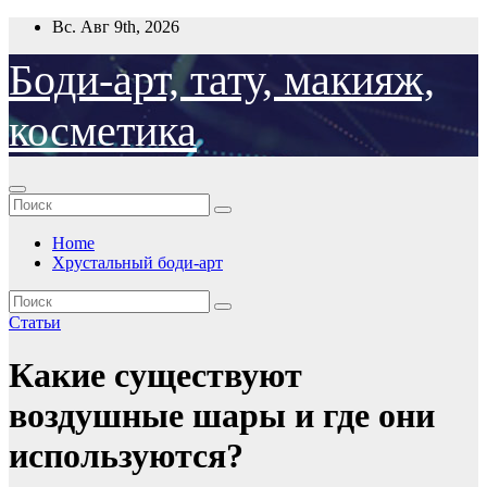
Перейти
Вс. Авг 9th, 2026
к
содержимому
Боди-арт, тату, макияж,
косметика
Home
Хрустальный боди-арт
Статьи
Какие существуют
воздушные шары и где они
используются?