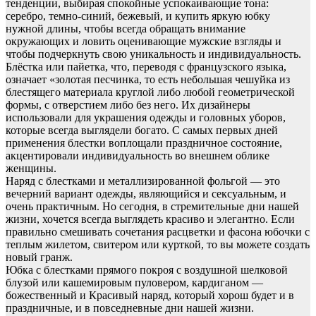
тенденции, выбирая спокойные успокаивающие тона:
серебро, темно-синий, бежевый, и купить яркую юбку
нужной длины, чтобы всегда обращать внимание
окружающих и ловить оценивающие мужские взгляды и
чтобы подчеркнуть свою уникальность и индивидуальность.
Блёстка или пайетка, что, переводя с французского языка,
означает «золотая песчинка, то есть небольшая чешуйка из
блестящего материала круглой либо любой геометрической
формы, с отверстием либо без него. Их дизайнеры
использовали для украшения одежды и головных уборов,
которые всегда выглядели богато. С самых первых дней
применения блестки воплощали праздничное состояние,
акцентировали индивидуальность во внешнем облике
женщины.
Наряд с блестками и металлизированной фольгой — это
вечерний вариант одежды, являющийся и сексуальным, и
очень практичным. Но сегодня, в стремительные дни нашей
жизни, хочется всегда выглядеть красиво и элегантно. Если
правильно смешивать сочетания расцветки и фасона юбочки с
теплым жилетом, свитером или курткой, то вы можете создать
новый гранж.
Юбка с блестками прямого покроя с воздушной шелковой
блузой или кашемировым пуловером, кардиганом —
божественный и Красивый наряд, который хорош будет и в
праздничные, и в повседневные дни нашей жизни.