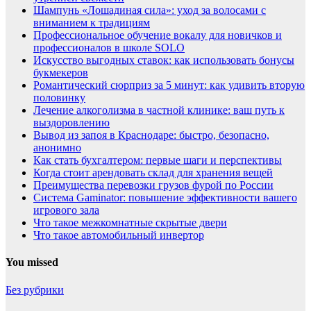
Шампунь «Лошадиная сила»: уход за волосами с
вниманием к традициям
Профессиональное обучение вокалу для новичков и
профессионалов в школе SOLO
Искусство выгодных ставок: как использовать бонусы
букмекеров
Романтический сюрприз за 5 минут: как удивить вторую
половинку
Лечение алкоголизма в частной клинике: ваш путь к
выздоровлению
Вывод из запоя в Краснодаре: быстро, безопасно,
анонимно
Как стать бухгалтером: первые шаги и перспективы
Когда стоит арендовать склад для хранения вещей
Преимущества перевозки грузов фурой по России
Система Gaminator: повышение эффективности вашего
игрового зала
Что такое межкомнатные скрытые двери
Что такое автомобильный инвертор
You missed
Без рубрики