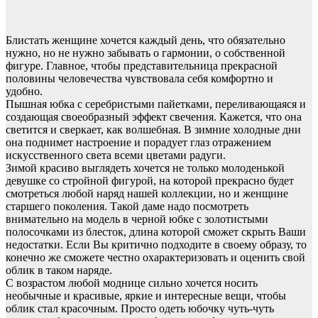
Блистать женщине хочется каждый день, что обязательно
нужно, но не нужно забывать о гармонии, о собственной
фигуре. Главное, чтобы представительница прекрасной
половины человечества чувствовала себя комфортно и
удобно.
Пышная юбка с серебристыми пайетками, переливающаяся и
создающая своеобразный эффект свечения. Кажется, что она
светится и сверкает, как волшебная. В зимние холодные дни
она поднимет настроение и порадует глаз отражением
искусственного света всеми цветами радуги.
Зимой красиво выглядеть хочется не только молоденькой
девушке со стройной фигурой, на которой прекрасно будет
смотреться любой наряд нашей коллекции, но и женщине
старшего поколения. Такой даме надо посмотреть
внимательно на модель в черной юбке с золотистыми
полосочками из блесток, длина которой сможет скрыть Ваши
недостатки. Если Вы критично подходите в своему образу, то
конечно же сможете честно охарактеризовать и оценить свой
облик в таком наряде.
С возрастом любой моднице сильно хочется носить
необычные и красивые, яркие и интересные вещи, чтобы
облик стал красочным. Просто одеть юбочку чуть-чуть