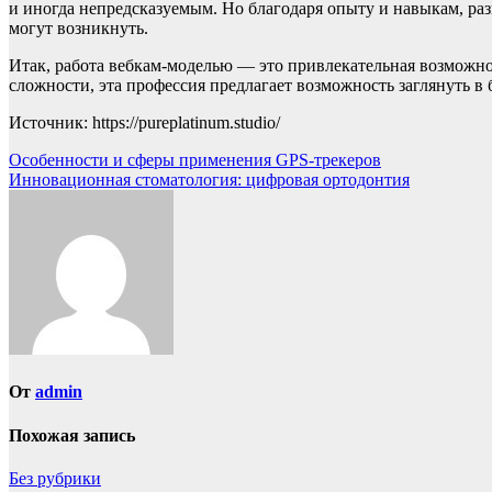
и иногда непредсказуемым. Но благодаря опыту и навыкам, р
могут возникнуть.
Итак, работа вебкам-моделью — это привлекательная возможнос
сложности, эта профессия предлагает возможность заглянуть в 
Источник: https://pureplatinum.studio/
Навигация
Особенности и сферы применения GPS-трекеров
Инновационная стоматология: цифровая ортодонтия
по
записям
От
admin
Похожая запись
Без рубрики