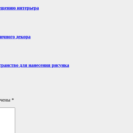
вещению интерьера
ичного декора
транство для нанесения рисунка
ечены
*