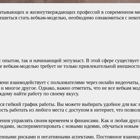
ватывающих и жизнеутверждающих профессий в современном мире
решиться стать вебкам-моделью, необходимо ознакомиться с нек
 опытом, так и начинающий энтузиаст. В этой сфере существует
те вебкам-моделью требует не только привлекательной внешности
мени взаимодействует с пользователями через онлайн видеочаты,
 и многое другое. Однако, важно отметить, что не все вебкам м
ждому найти работу по своему вкусу.
я гибкий график работы. Вы можете выбирать удобное для вас в
сть работать из любого места с доступом в интернет, что позвол
мения управлять своим временем и финансами. Как и любая друга
рендами, экспериментировать с новыми идеями, обучаться новым
еленными рисками и негативными аспектами. Постоянное взаимо