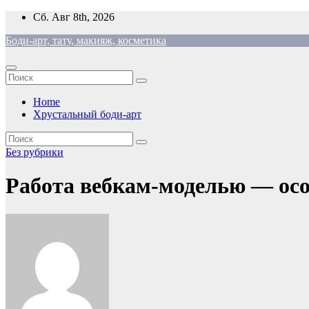
Перейти
Сб. Авг 8th, 2026
к
Боди-арт, тату, макияж, косметика
содержимому
Home
Хрустальный боди-арт
Без рубрики
Работа вебкам-моделью — ос