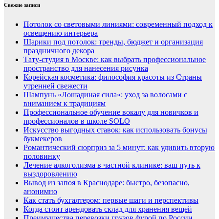
Свежие записи
Потолок со световыми линиями: современный подход к
освещению интерьера
Шарики под потолок: тренды, бюджет и организация
праздничного декора
Тату-студия в Москве: как выбрать профессиональное
пространство для нанесения рисунка
Корейская косметика: философия красоты из Страны
утренней свежести
Шампунь «Лошадиная сила»: уход за волосами с
вниманием к традициям
Профессиональное обучение вокалу для новичков и
профессионалов в школе SOLO
Искусство выгодных ставок: как использовать бонусы
букмекеров
Романтический сюрприз за 5 минут: как удивить вторую
половинку
Лечение алкоголизма в частной клинике: ваш путь к
выздоровлению
Вывод из запоя в Краснодаре: быстро, безопасно,
анонимно
Как стать бухгалтером: первые шаги и перспективы
Когда стоит арендовать склад для хранения вещей
Преимущества перевозки грузов фурой по России