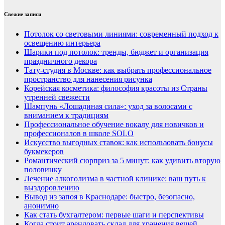
Свежие записи
Потолок со световыми линиями: современный подход к
освещению интерьера
Шарики под потолок: тренды, бюджет и организация
праздничного декора
Тату-студия в Москве: как выбрать профессиональное
пространство для нанесения рисунка
Корейская косметика: философия красоты из Страны
утренней свежести
Шампунь «Лошадиная сила»: уход за волосами с
вниманием к традициям
Профессиональное обучение вокалу для новичков и
профессионалов в школе SOLO
Искусство выгодных ставок: как использовать бонусы
букмекеров
Романтический сюрприз за 5 минут: как удивить вторую
половинку
Лечение алкоголизма в частной клинике: ваш путь к
выздоровлению
Вывод из запоя в Краснодаре: быстро, безопасно,
анонимно
Как стать бухгалтером: первые шаги и перспективы
Когда стоит арендовать склад для хранения вещей