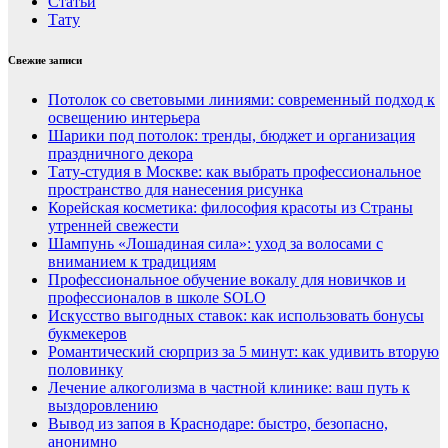
Статьи
Тату
Свежие записи
Потолок со световыми линиями: современный подход к
освещению интерьера
Шарики под потолок: тренды, бюджет и организация
праздничного декора
Тату-студия в Москве: как выбрать профессиональное
пространство для нанесения рисунка
Корейская косметика: философия красоты из Страны
утренней свежести
Шампунь «Лошадиная сила»: уход за волосами с
вниманием к традициям
Профессиональное обучение вокалу для новичков и
профессионалов в школе SOLO
Искусство выгодных ставок: как использовать бонусы
букмекеров
Романтический сюрприз за 5 минут: как удивить вторую
половинку
Лечение алкоголизма в частной клинике: ваш путь к
выздоровлению
Вывод из запоя в Краснодаре: быстро, безопасно,
анонимно