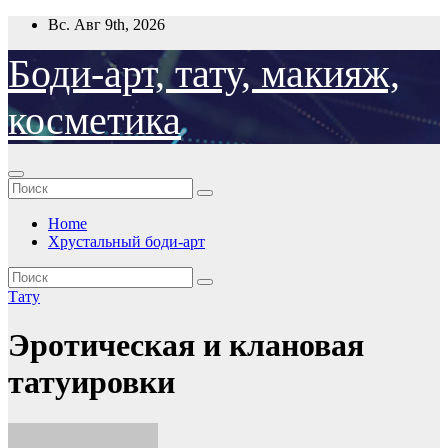
Перейти
Вс. Авг 9th, 2026
к
содержимому
Боди-арт, тату, макияж,
косметика
Home
Хрустальный боди-арт
Тату
Эротическая и клановая
татуировки