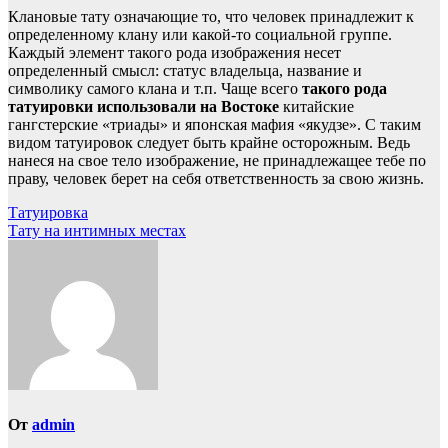
Клановые тату означающие то, что человек принадлежит к
определенному клану или какой-то социальной группе.
Каждый элемент такого рода изображения несет
определенный смысл: статус владельца, название и
символику самого клана и т.п. Чаще всего
такого рода
татуировки использовали на Востоке
китайские
гангстерские «триады» и японская мафия «якудзе». С таким
видом татуировок следует быть крайне осторожным. Ведь
нанеся на свое тело изображение, не принадлежащее тебе по
праву, человек берет на себя ответственность за свою жизнь.
Навигация
Татуировка
Тату на интимных местах
по
записям
От
admin