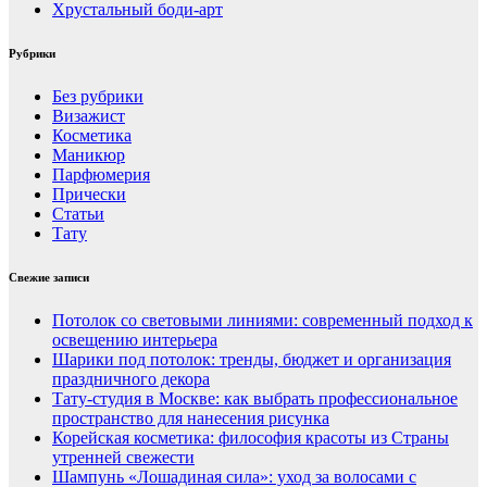
Хрустальный боди-арт
Рубрики
Без рубрики
Визажист
Косметика
Маникюр
Парфюмерия
Прически
Статьи
Тату
Свежие записи
Потолок со световыми линиями: современный подход к
освещению интерьера
Шарики под потолок: тренды, бюджет и организация
праздничного декора
Тату-студия в Москве: как выбрать профессиональное
пространство для нанесения рисунка
Корейская косметика: философия красоты из Страны
утренней свежести
Шампунь «Лошадиная сила»: уход за волосами с